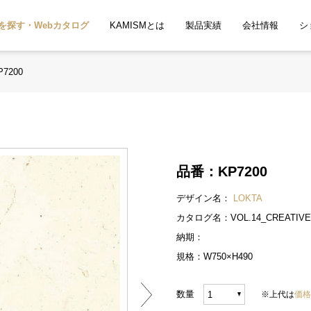
を探す・Webカタログ
KAMISMとは
製品実績
会社情報
シ
P7200
品番：
KP7200
デザイン名：
LOKTA
カタログ名：
VOL.14_CREAT
納期：
規格：
W750×H490
数量
※上代は
価格